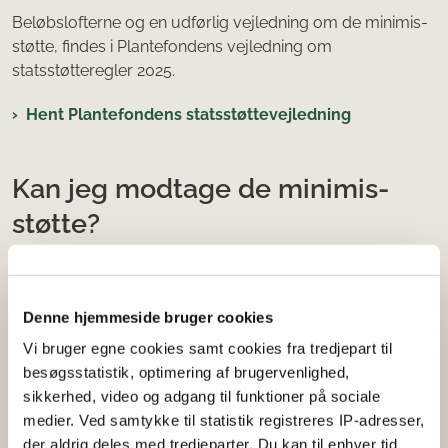
Beløbslofterne og en udførlig vejledning om de minimis-
støtte, findes i Plantefondens vejledning om
statsstøtteregler 2025.
Hent Plantefondens statsstøttevejledning
Kan jeg modtage de minimis-
støtte?
For at kunne modtage de minimis-støtte fra
Plantefonden, er der en række forudsætninger, som din
virksomhed eller organisation skal leve op til.
Denne hjemmeside bruger cookies
Vi bruger egne cookies samt cookies fra tredjepart til
Nedenstående vejledning kan guide dig til, hvorvidt du
besøgsstatistik, optimering af brugervenlighed,
lever op til de formelle krav til at kunne modtage de
sikkerhed, video og adgang til funktioner på sociale
minimis-støtte, samt hvilken af de minimis-forordninger
medier. Ved samtykke til statistik registreres IP-adresser,
du kan søge om projekttilskud under. Bemærk at
der aldrig deles med tredjeparter. Du kan til enhver tid