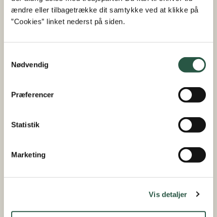
nedenstående blot er til vejledning, samt at det altid
ændre eller tilbagetrække dit samtykke ved at klikke på
påhviler ansøger, at orientere sig i gældende regler for
”Cookies” linket nederst på siden.
området. Disse regler fremgår af Plantefondens
statsstøttevejledning.
Samtykkevalg
Nødvendig
Aktuelle publikationer
Præferencer
Flerårig strategi
Handlingsplan 2026
Statistik
Årshjul 2026
Marketing
Årsberetning 2024
Vis detaljer
Hent statsstøttevejledning