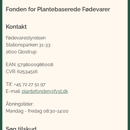
Fonden for Plantebaserede Fødevarer
Kontakt
Fødevarestyrelsen
Stationsparken 31-33
2600 Glostrup
EAN:
5798000986008
CVR:
62534516
Tlf.: +45 72 27 51 97
E-mail:
plantefonden@fvst.dk
Åbningstider:
Mandag - fredag 08:30-14:00
Søg tilskud