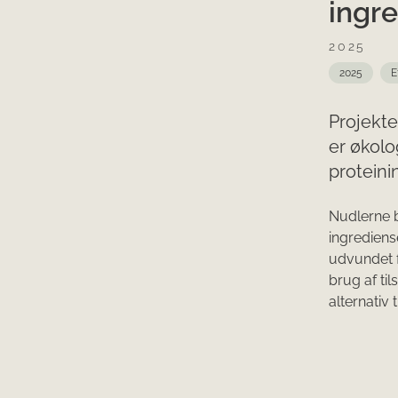
ingr
2025
2025
E
Projekte
er økolo
proteini
Nudlerne 
ingrediens
udvundet f
brug af ti
alternativ 