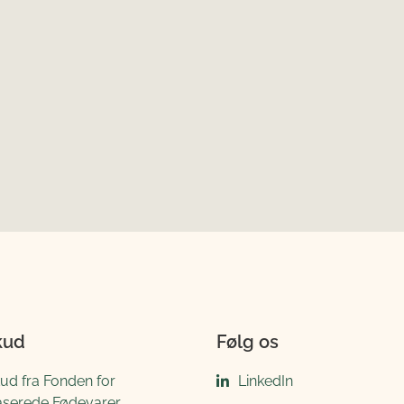
kud
Følg os
kud fra Fonden for
LinkedIn
aserede Fødevarer