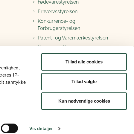
Fødevarestyrelsen
Erhvervsstyrelsen
Konkurrence- og
Forbrugerstyrelsen
Patent- og Varemærkestyrelsen
Nævnenes Hus
Søfartsstyrelsen
Tillad alle cookies
venlighed,
Kontakt Plantefonden
treres IP-
Tillad valgte
 dit samtykke
Kun nødvendige cookies
Vis detaljer