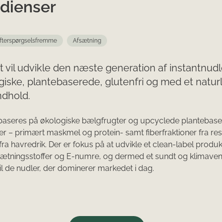
edienser
fterspørgselsfremme
Afsætning
t vil udvikle den næste generation af instantnud
giske, plantebaserede, glutenfri og med et naturl
ndhold.
baseres på økologiske bælgfrugter og upcyclede plantebas
er – primært maskmel og protein- samt fiberfraktioner fra r
ra havredrik. Der er fokus på at udvikle et clean-label produ
lsætningsstoffer og E-numre, og dermed et sundt og klimaven
til de nudler, der dominerer markedet i dag.