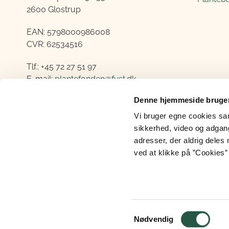
2600 Glostrup
EAN:
5798000986008
CVR:
62534516
Tlf.: +45 72 27 51 97
E-mail:
plantefonden@fvst.dk
Denne hjemmeside bruger
Åbningstider:
Mandag - fredag 08:30-14:00
Vi bruger egne cookies samt
sikkerhed, video og adgang 
adresser, der aldrig deles 
ved at klikke på ”Cookies” 
Cookies
Tilgængelighedserklæring
Samtykkevalg
Nødvendig