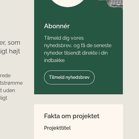
Abonnér
Tilmeld dig vores
ler, som
nyhedsbrev, og få de seneste
igt højt
nyheder tilsendt direkte i din
indbakke
erede
Tilmeld nyhedsbrev
eststrømme
kt uden
ligt
Fakta om projektet
Projekttitel