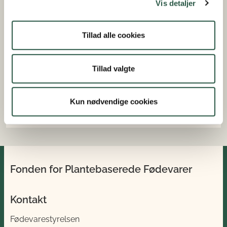
Vis detaljer
November 2025 til august 2028
Bevilget beløb
Tillad alle cookies
4.952.479 kroner
Tillad valgte
Indsatsområde
Projektet vil øge andelen af plantebaseret mad i
Kun nødvendige cookies
offentlige og private storkøkkener og foodservices
Fonden for Plantebaserede Fødevarer
Kontakt
Fødevarestyrelsen