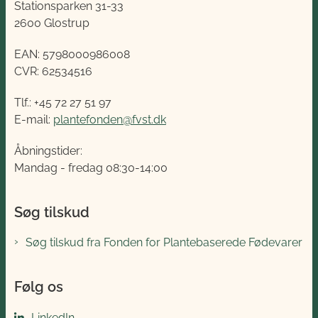
Stationsparken 31-33
2600 Glostrup
EAN:
5798000986008
CVR:
62534516
Tlf.: +45 72 27 51 97
E-mail:
plantefonden@fvst.dk
Åbningstider:
Mandag - fredag 08:30-14:00
Søg tilskud
Søg tilskud fra Fonden for Plantebaserede Fødevarer
Følg os
LinkedIn