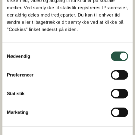
sikkerhed, video og adgang til funktioner på sociale
medier. Ved samtykke til statistik registreres IP-adresser,
der aldrig deles med tredjeparter. Du kan til enhver tid
ændre eller tilbagetrække dit samtykke ved at klikke på
”Cookies” linket nederst på siden.
Fakta om projektet
Projekttitel
Samtykkevalg
Nødvendig
Det grønne valg af buffeten - Planterige,
professionelle køkkener gennem
producentsamarbejde, opkvalificering og
Præferencer
adfærdsgreb
Projektdeltagere
Statistik
COOR, Comwell, DRC, Aurion, Axel Månsson,
Marketing
Dava, Mejnerts
Projektperiode