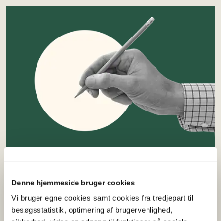
Abonnér
Tilmeld dig vores nyhedsbrev, og få de seneste
Denne hjemmeside bruger cookies
nyheder tilsendt direkte i din indbakke
Vi bruger egne cookies samt cookies fra tredjepart til
besøgsstatistik, optimering af brugervenlighed,
Tilmeld nyhedsbrev