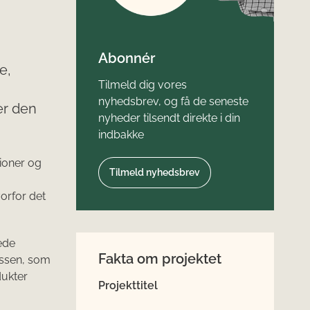
Abonnér
e,
Tilmeld dig vores
nyhedsbrev, og få de seneste
er den
nyheder tilsendt direkte i din
indbakke
ioner og
Tilmeld nyhedsbrev
vorfor det
ede
Fakta om projektet
essen, som
dukter
Projekttitel