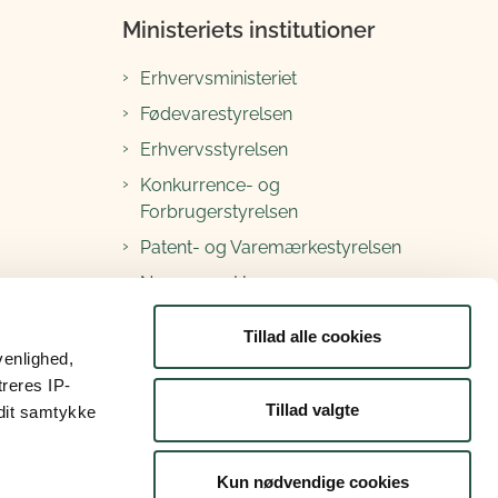
Ministeriets institutioner
Erhvervsministeriet
Fødevarestyrelsen
Erhvervsstyrelsen
Konkurrence- og
Forbrugerstyrelsen
Patent- og Varemærkestyrelsen
Nævnenes Hus
Søfartsstyrelsen
Tillad alle cookies
venlighed,
Kontakt Plantefonden
treres IP-
Tillad valgte
 dit samtykke
Kun nødvendige cookies