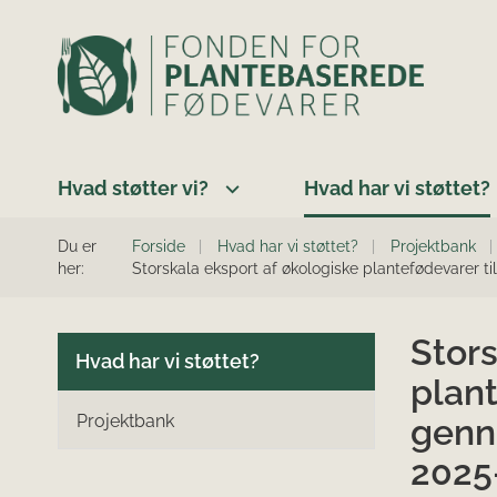
Hvad støtter vi?
Hvad har vi støttet?
Du er
Forside
Hvad har vi støttet?
Projektbank
her:
Storskala eksport af økologiske plantefødevarer 
Stors
Hvad har vi støttet?
plant
Projektbank
genn
2025