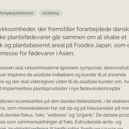
fterspørgselsfremme
Afsætning
irksomheder, der fremstiller forarbejdede dansk
ske plantefødevarer går sammen om at skabe et
k og plantebaseret areal på Foodex Japan, som 
messe for fødevarer i Asien.
f messen skal virksomhederne igennem symposier, demonstrat
r inspirere de asiatiske indkøbere og kunder til at anvende
e og der skal videregives viden til de asiatiske kunder om, h
 at implementere planteprodukter i nye fødevarekoncepter.
ionen iscenesættes på den danske fællesstand, i de etabler
ora, som messeledelsen har sat op og på fokusarealer på m
t danske fokus, f.eks. "wellness" og "organic". De danske pro
tes som sammensætninger af f.eks. Extruderede ærte- og
in, krydderiblandinger til kødfri retter, fonde og saucer og