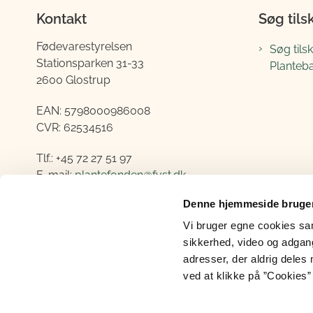
Kontakt
Søg tils
Fødevarestyrelsen
Søg tils
Stationsparken 31-33
Planteb
2600 Glostrup
EAN:
5798000986008
CVR:
62534516
Tlf.: +45 72 27 51 97
E-mail:
plantefonden@fvst.dk
Denne hjemmeside bruger
Åbningstider:
Mandag - fredag 08:30-14:00
Vi bruger egne cookies samt
sikkerhed, video og adgang 
adresser, der aldrig deles 
ved at klikke på ”Cookies” 