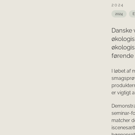
2024
2024
E
Danske v
økologi
økologis
førende 
I løbet a
smagsprøve
produktern
er vigtigt
Demonstrat
seminar-f
matcher de
iscenesæt
bønneprote