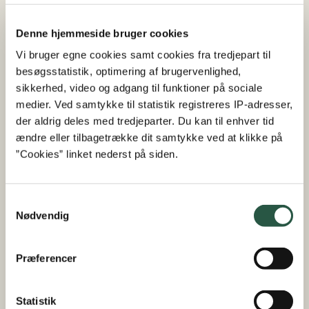
Denne hjemmeside bruger cookies
Vi bruger egne cookies samt cookies fra tredjepart til
besøgsstatistik, optimering af brugervenlighed,
sikkerhed, video og adgang til funktioner på sociale
medier. Ved samtykke til statistik registreres IP-adresser,
der aldrig deles med tredjeparter. Du kan til enhver tid
Abonnér
ændre eller tilbagetrække dit samtykke ved at klikke på
Tilmeld dig vores nyhedsbrev, og få de seneste
”Cookies” linket nederst på siden.
nyheder tilsendt direkte i din indbakke
Samtykkevalg
Tilmeld nyhedsbrev
Nødvendig
Præferencer
Fakta om projektet
Statistik
Projekttitel