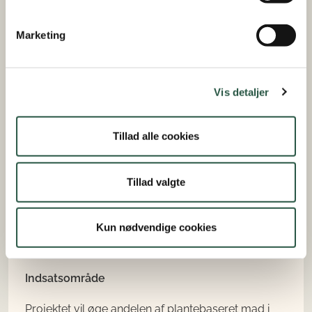
Planteløftet - flere økologiske planter i offentlige og
Marketing
private storkøkkener
Projektdeltagere
Vis detaljer
Food Organisation of Denmark, Hotel- og
Restaurantskolen, Kost- og Ernæringsforbundet
Tillad alle cookies
Projektperiode
Tillad valgte
Januar 2025 til december 2026
Bevilget beløb
Kun nødvendige cookies
5.998.734,17 kroner
Indsatsområde
Projektet vil ø
ge andelen af plantebaseret mad i