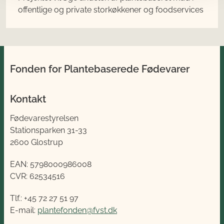
offentlige og private storkøkkener og foodservices
Fonden for Plantebaserede Fødevarer
Kontakt
Fødevarestyrelsen
Stationsparken 31-33
2600 Glostrup
EAN:
5798000986008
CVR:
62534516
Tlf.: +45 72 27 51 97
E-mail:
plantefonden@fvst.dk