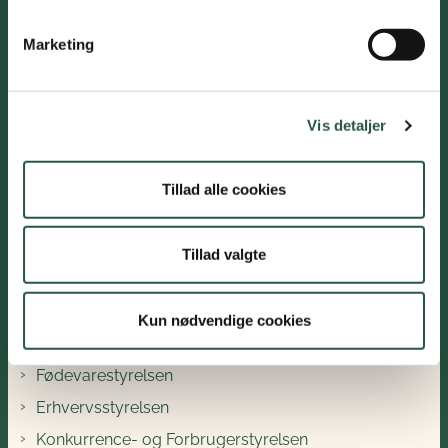
Åbningstider:
Mandag - fredag 08:30-14:00
Marketing
Søg tilskud
Vis detaljer
Søg tilskud fra Fonden for Plantebaserede Fødevarer
Tillad alle cookies
Følg os
LinkedIn
Tillad valgte
Ministeriets institutioner
Kun nødvendige cookies
Erhvervsministeriet
Fødevarestyrelsen
Erhvervsstyrelsen
Konkurrence- og Forbrugerstyrelsen