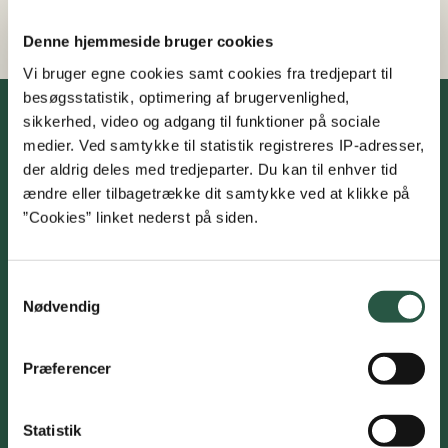
2...
Denne hjemmeside bruger cookies
Vi bruger egne cookies samt cookies fra tredjepart til
besøgsstatistik, optimering af brugervenlighed,
sikkerhed, video og adgang til funktioner på sociale
Fonden for Plantebaserede Fødevarer
medier. Ved samtykke til statistik registreres IP-adresser,
der aldrig deles med tredjeparter. Du kan til enhver tid
Kontakt
ændre eller tilbagetrække dit samtykke ved at klikke på
”Cookies” linket nederst på siden.
Fødevarestyrelsen
Stationsparken 31-33
2600 Glostrup
Samtykkevalg
Nødvendig
EAN:
5798000986008
CVR:
62534516
Præferencer
Tlf.: +45 72 27 51 97
E-mail:
plantefonden@fvst.dk
Statistik