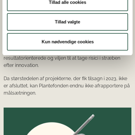
aktører fra forskellige led i værdikæden, som er den
Tillad alle cookies
definition af Partnerskabsprojekter, ordningen måler på.
Tillad valgte
Projektmål
Plantefonden har som målsætning, at mindst 70 pct. af
Kun nødvendige cookies
projekterne når deres konkrete projektmål. Målet om 70
pct. skal muliggøre en balance mellem det
resultatorienterede og viljen til at tage risici i stræben
efter innovation.
Da størstedelen af projekterne, der fik tilsagn i 2023, ikke
er afsluttet, kan Plantefonden endnu ikke afrapportere på
målsætningen.