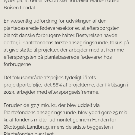
tyder på, at dét er ved at ske” fortæller Marie-Louise
Boisen Lendal.
En væsentlig udfordring for udviklingen af den
plantebaserede fødevaresektor er, at efterspørgslen
blandt danske forbrugere halter. Bestyrelsen havde
derfor, i Plantefondens første ansøgningsrunde, fokus på
at give støtte til projekter, der arbejder med at fremme
efterspørgslen på plantebaserede fødevarer hos
forbrugerne.
Dét fokusområde afspejles tydeligt i årets
projektportefølje, idet 86% af projekterne, der fik tilsagn i
2023, arbejder med efterspørgselsfremme.
Foruden de 57,7 mio. kr., der blev uddelt via
Plantefondens ansøgningsrunde, blev yderligere 25 mio.
kr. af fondens midler udmøntet gennem Fonden for
Økologisk Landbrug, imens de sidste byggesten i
Plantefonden blev lagt.