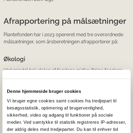
Afrapportering på målsætninger
Plantefonden har i 2023 opereret med tre overordnede
målsætninger, som årsberetningen afrapporterer på:
Økologi
Idet mindst halvdelen af fondens midler ifølge fondens
lovgrundlag skal søges målrettet projekter, der vedrører
økologiske plantebaserede fødevarer, tilstræbtes det
med handlingsplan 2023 at mindst 50 pct. af fondens
Denne hjemmeside bruger cookies
midler anvendes til økologiprojekter.
Vi bruger egne cookies samt cookies fra tredjepart til
besøgsstatistik, optimering af brugervenlighed,
I 2023 udgjorde andelen af økologi 58% af de uddelte
sikkerhed, video og adgang til funktioner på sociale
midler, hvormed bestyrelsen med tilfredshed kan
medier. Ved samtykke til statistik registreres IP-adresser,
konstatere, at Plantefonden har indfriet den økologiske
der aldrig deles med tredjeparter. Du kan til enhver tid