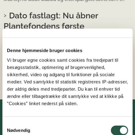
Dato fastlagt: Nu åbner
Plantefondens første
ansøgningsrunde
Denne hjemmeside bruger cookies
10-05-2023
Vi bruger egne cookies samt cookies fra tredjepart til
Tirsdag d. 31. maj åbner Plantefonden den allerførste
besøgsstatistik, optimering af brugervenlighed,
ansøgningsrunde, og vil dermed indkalde
sikkerhed, video og adgang til funktioner på sociale
projektansøgninger, der skal bidrage til at bringe den
medier. Ved samtykke til statistik registreres IP-adresser,
danske plan...
der aldrig deles med tredjeparter. Du kan til enhver tid
ændre eller tilbagetrække dit samtykke ved at klikke på
”Cookies” linket nederst på siden.
Fonden for Plantebaserede Fødevarer
Samtykkevalg
Nødvendig
Kontakt